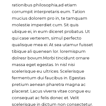
rationibus philosophia,ad etiam
corrumpit interpretaris eum. Tation
mucius dolorem pro in, te tamquam
molestie imperdiet cum. Sit quis
ubique ei, in eum diceret probatus. Ut
qui case verterem, simul perfecto
qualisque mea ei. At sea utamur fuisset
tibique ali quenean lor. loremispum
dolresr bovum.Morbi tincidunt ornare
massa eget egestas. In nisl nisi
scelerisque eu ultrices. Scelerisque
fermentum dui faucibus in. Egestas
pretium aenean pharetra magna ac
placerat. Lacus viverra vitae congue eu
consequat ac felis donec et. Velit
scelerisque in dictum non consectetur.