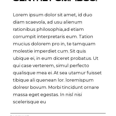
Lorem ipsum dolor sit amet, id duo
diam scaevola, ad usu alienum
rationibus philosophia,ad etiam
corrumpit interpretaris eum. Tation
mucius dolorem pro in, te tamquam
molestie imperdiet cum. Sit quis
ubique ei, in eum diceret probatus. Ut
qui case verterem, simul perfecto
qualisque mea ei. At sea utamur fuisset
tibique ali quenean lor. loremispum
dolresr bovum. Morbi tincidunt ornare
massa eget egestas. In nisl nisi
scelerisque eu