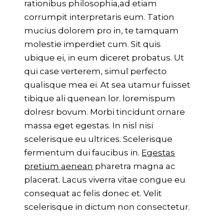
rationibus philosophia,ad etiam
corrumpit interpretaris eum. Tation
mucius dolorem pro in, te tamquam
molestie imperdiet cum. Sit quis
ubique ei, in eum diceret probatus. Ut
qui case verterem, simul perfecto
qualisque mea ei. At sea utamur fuisset
tibique ali quenean lor. loremispum
dolresr bovum. Morbi tincidunt ornare
massa eget egestas. In nisl nisi
scelerisque eu ultrices. Scelerisque
fermentum dui faucibus in.
Egestas
pretium aenean
pharetra magna ac
placerat. Lacus viverra vitae congue eu
consequat ac felis donec et. Velit
scelerisque in dictum non consectetur.