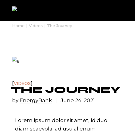
Home
Videos
The Journey
VIDEOS
THE JOURNEY
by
EnergyBank
June 24, 2021
Lorem ipsum dolor sit amet, id duo
diam scaevola, ad usu alienum