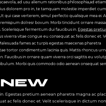
scaevola, ad usu alienum rationibus philosophia,ad etiam
ius dolorem pro in, te tamquam molestie imperdiet cum.
Ut qui case verterem, simul perfecto qualisque mea ei. A
 loremispum dolresr bovum. Morbi tincidunt ornare massa
ces. Scelerisque fermentum dui faucibus in.
Egestas preti
 viverra vitae congue eu consequat ac felis donec et. Ve
 Malesuada fames ac turpis egestas maecenas pharetra
 vitae tortor condimentum lacinia quis. Mattis rhoncus urn
en. Faucibus in ornare quam viverra orci sagittis eu volut
tibulum. Morbi quis commodo odio aenean onsequat se
 NEW
in. Egestas pretium aenean pharetra magna ac plac
at ac felis donec et. Velit scelerisque in dictum no