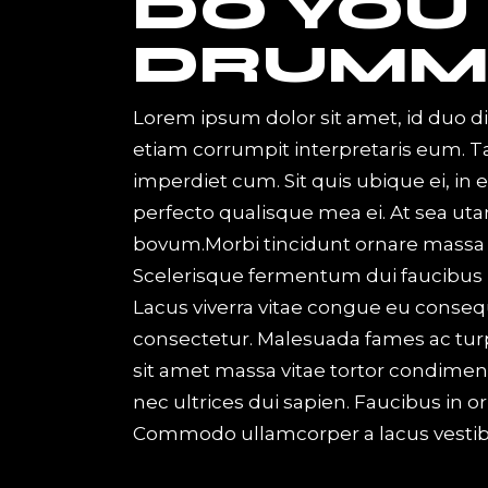
DO YOU
DRUMM
Lorem ipsum dolor sit amet, id duo d
etiam corrumpit interpretaris eum. 
imperdiet cum. Sit quis ubique ei, in
perfecto qualisque mea ei. At sea uta
bovum.Morbi tincidunt ornare massa ege
Scelerisque fermentum dui faucibus 
Lacus viverra vitae congue eu consequ
consectetur. Malesuada fames ac turp
sit amet massa vitae tortor condiment
nec ultrices dui sapien. Faucibus in or
Commodo ullamcorper a lacus vesti