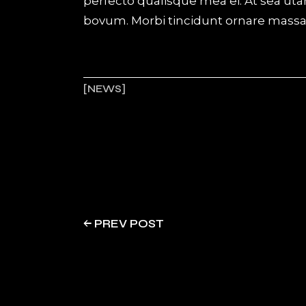
perfecto qualisque mea ei. At sea uta
bovum. Morbi tincidunt ornare massa e
NEWS
PREV POST