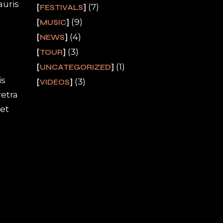
auris
(7)
FESTIVALS
(9)
MUSIC
(4)
NEWS
(3)
TOUR
(1)
UNCATEGORIZED
is
(3)
VIDEOS
etra
et