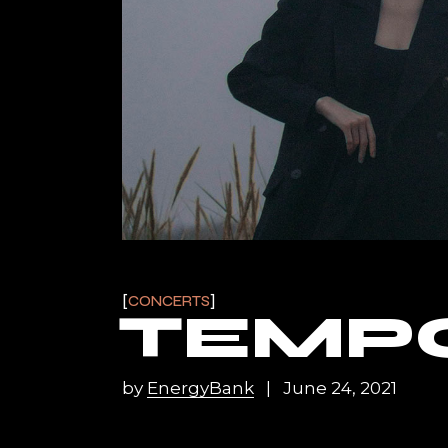
CONCERTS
TEMP
by
EnergyBank
June 24, 2021