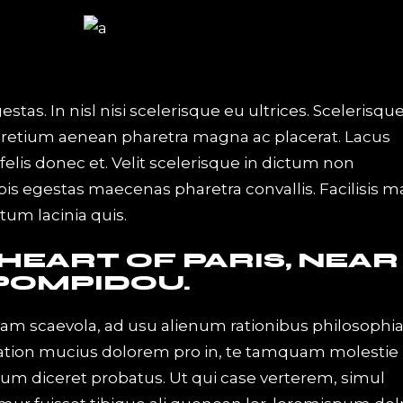
tas. In nisl nisi scelerisque eu ultrices. Scelerisqu
pretium aenean pharetra magna ac placerat. Lacus
elis donec et. Velit scelerisque in dictum non
is egestas maecenas pharetra convallis. Facilisis m
tum lacinia quis.
 HEART OF PARIS, NEAR
POMPIDOU.
iam scaevola, ad usu alienum rationibus philosophi
Tation mucius dolorem pro in, te tamquam molestie
 eum diceret probatus. Ut qui case verterem, simul