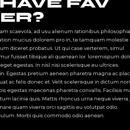
 HAVE FAV
ER?
iam scaevola, ad usu alienum rationibus philosophi
Tation mucius dolorem pro in, te tamquam molestie
 eum diceret probatus. Ut qui case verterem, simul
mur fuisset tibique ali quenean lor. loremispum dol
t egestas. In nisl nisi scelerisque eu ultrices.
in. Egestas pretium aenean pharetra magna ac plac
at ac felis donec et. Velit scelerisque in dictum no
is egestas maecenas pharetra convallis. Facilisis m
um lacinia quis. Mattis rhoncus urna neque viverra 
nare quam viverra orci sagittis eu volutpat odio.
bulum. Morbi quis commodo odio aenean.