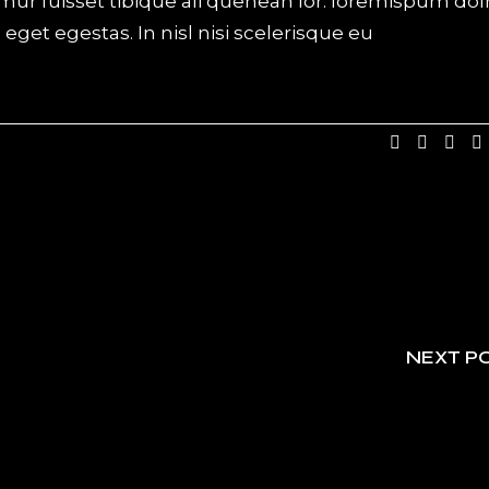
mur fuisset tibique ali quenean lor. loremispum dol
get egestas. In nisl nisi scelerisque eu
NEXT P