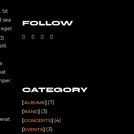
 Sit
t sea
FOLLOW
 eget
um
lit
a
pat
mper.
CATEGORY
(7)
ALBUMS
(3)
BAND
erat.
(4)
CONCERTS
n
(3)
EVENTS