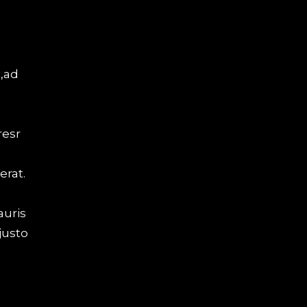
a,ad
resr
erat.
n
auris
justo