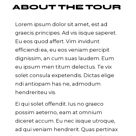
ABOUT THE TOUR
Lorem ipsum dolor sit amet, est ad
graecis principes. Ad vis iisque saperet.
Eu eos quod affert. Vim invidunt
efficiendi ea, eu eos veniam percipit
dignissim, an cum suas laudem. Eum
eu ipsum men titum delectus. Te vix
solet consula expetendis. Dictas elige
ndi antiopam has ne, admodum
hendreriteu vis.
Ei qui solet offendit. Ius no graeco
possim aeterno, eam at omnium
diceret accum. Eu nec iisque utroque,
ad qui veniam hendrerit. Quas pertinax