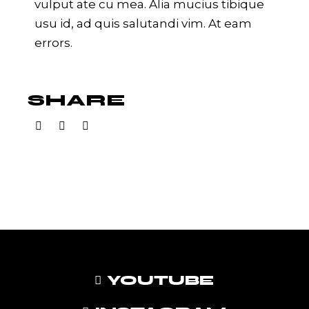
vulput ate cu mea. Alia mucius tibique
usu id, ad quis salutandi vim. At eam
errors.
SHARE
YOUTUBE