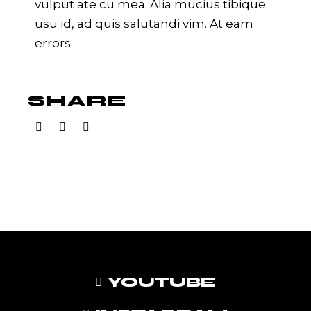
vulput ate cu mea. Alia mucius tibique
usu id, ad quis salutandi vim. At eam
errors.
SHARE
YOUTUBE