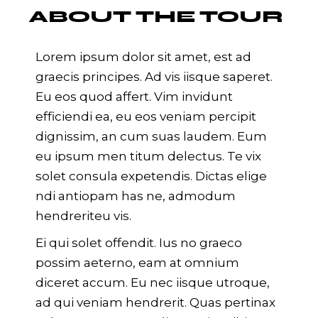
ABOUT THE TOUR
Lorem ipsum dolor sit amet, est ad
graecis principes. Ad vis iisque saperet.
Eu eos quod affert. Vim invidunt
efficiendi ea, eu eos veniam percipit
dignissim, an cum suas laudem. Eum
eu ipsum men titum delectus. Te vix
solet consula expetendis. Dictas elige
ndi antiopam has ne, admodum
hendreriteu vis.
Ei qui solet offendit. Ius no graeco
possim aeterno, eam at omnium
diceret accum. Eu nec iisque utroque,
ad qui veniam hendrerit. Quas pertinax