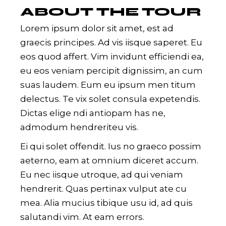
ABOUT THE TOUR
Lorem ipsum dolor sit amet, est ad
graecis principes. Ad vis iisque saperet. Eu
eos quod affert. Vim invidunt efficiendi ea,
eu eos veniam percipit dignissim, an cum
suas laudem. Eum eu ipsum men titum
delectus. Te vix solet consula expetendis.
Dictas elige ndi antiopam has ne,
admodum hendreriteu vis.
Ei qui solet offendit. Ius no graeco possim
aeterno, eam at omnium diceret accum.
Eu nec iisque utroque, ad qui veniam
hendrerit. Quas pertinax vulput ate cu
mea. Alia mucius tibique usu id, ad quis
salutandi vim. At eam errors.