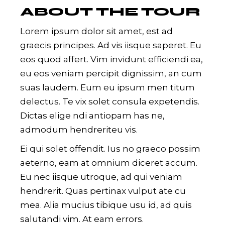
ABOUT THE TOUR
Lorem ipsum dolor sit amet, est ad
graecis principes. Ad vis iisque saperet. Eu
eos quod affert. Vim invidunt efficiendi ea,
eu eos veniam percipit dignissim, an cum
suas laudem. Eum eu ipsum men titum
delectus. Te vix solet consula expetendis.
Dictas elige ndi antiopam has ne,
admodum hendreriteu vis.
Ei qui solet offendit. Ius no graeco possim
aeterno, eam at omnium diceret accum.
Eu nec iisque utroque, ad qui veniam
hendrerit. Quas pertinax vulput ate cu
mea. Alia mucius tibique usu id, ad quis
salutandi vim. At eam errors.